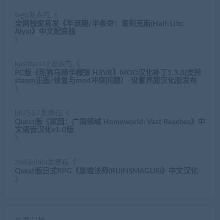
wgd
发表在《
全网独家首发《半衰期/半条命：爱莉克斯(Half-Life:
Alyx)》中文配音版
》
kasidora12
发表在《
PC版《热狗马蹄手榴弹 H3VR》MOD汉化补丁1.3.0(支持
steam正版/修复与mod冲突问题）-设置界面汉化版发布
》
bb7557
发表在《
Quest版《家园：广阔领域 Homeworld: Vast Reaches》中
文语音汉化v1.0版
》
zwkadmin
发表在《
Quest版日式RPG《废墟法师(RUINSMAGUS)》中文汉化
》