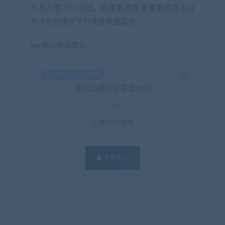
文本大家可以测试，如果发现有很重要的文本没
有汉化的请在下方或者群里留言。
apk用sq安装即可。
钻石免费 永久钻石免费
当前隐藏内容需要支付
100积分
已有
63
人支付
登录购买