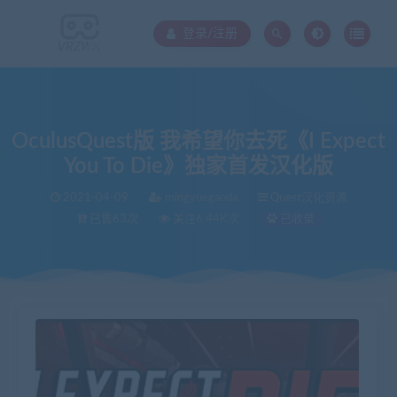
登录/注册
OculusQuest版 我希望你去死《I Expect
You To Die》独家首发汉化版
2021-04-09
mingyuegaoda
Quest汉化资源
已售63次
关注6.44K次
已收录
当前位置：
VR中文库
OculusQuest版 我希望你去死《I Expect You To Die》独家首发汉化版
>