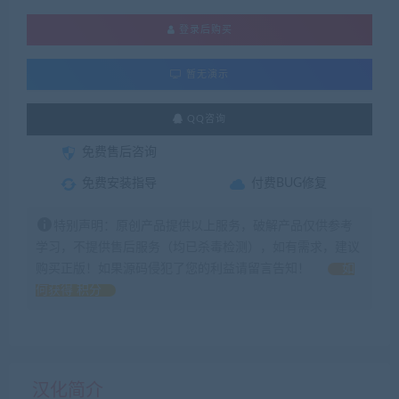
登录后购买
暂无演示
QQ咨询
免费售后咨询
免费安装指导
付费BUG修复
特别声明：原创产品提供以上服务，破解产品仅供参考
学习，不提供售后服务（均已杀毒检测），如有需求，建议
购买正版！如果源码侵犯了您的利益请留言告知！
如
何获得 积分
汉化简介