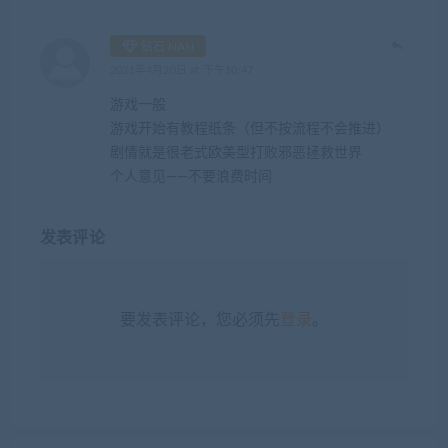
钻石 NAN
2021年4月20日 at 下午10:47
游戏一般
游戏开始有教程纸条（但不按流程不会推进）
剧情就是很老式欧美型打败邪恶拯救世界
个人意见——不要浪费时间
发表评论
要发表评论，您必须先
登录
。