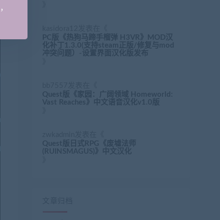
》
手，
kasidora12
发表在《
PC版《热狗马蹄手榴弹 H3VR》MOD汉
化补丁1.3.0(支持steam正版/修复与mod
冲突问题）-设置界面汉化版发布
》
bb7557
发表在《
Quest版《家园：广阔领域 Homeworld:
Vast Reaches》中文语音汉化v1.0版
》
zwkadmin
发表在《
Quest版日式RPG《废墟法师
(RUINSMAGUS)》中文汉化
》
文章归档