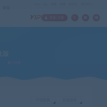
links
vip
专题
存档
标签云
用户中心
论坛
登录/注册
汉化版
次
已收录
环境配置
安装指导