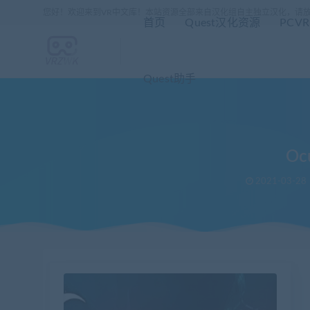
您好！欢迎来到VR中文库！本站资源全部来自汉化组自主独立汉化，请
首页
Quest汉化资源
PCV
Quest助手
Oc
2021-03-28
当前位置：
VR中文库
OculusQuest版 宇宙恐惧《Cosmodread》
>