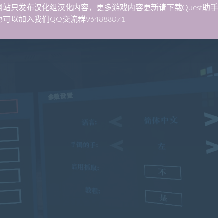
网站只发布汉化组汉化内容，更多游戏内容更新请下载Quest助
可以加入我们QQ交流群964888071