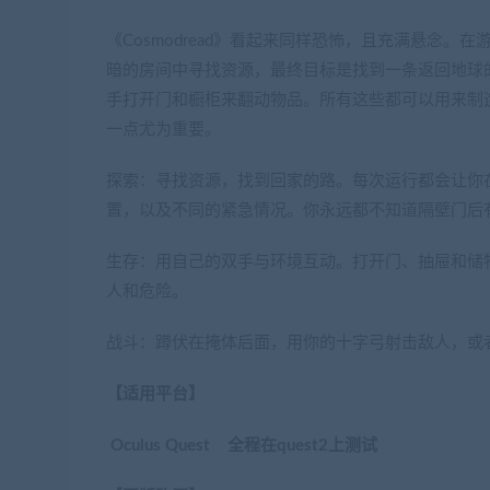
《Cosmodread》看起来同样恐怖，且充满悬念
暗的房间中寻找资源，最终目标是找到一条返回地球
手打开门和橱柜来翻动物品。所有这些都可以用来制
一点尤为重要。
探索：寻找资源，找到回家的路。每次运行都会让你
置，以及不同的紧急情况。你永远都不知道隔壁门后
生存：用自己的双手与环境互动。打开门、抽屉和储
人和危险。
战斗：蹲伏在掩体后面，用你的十字弓射击敌人，或
【适用平台】
Oculus Quest 全程在quest2上测试