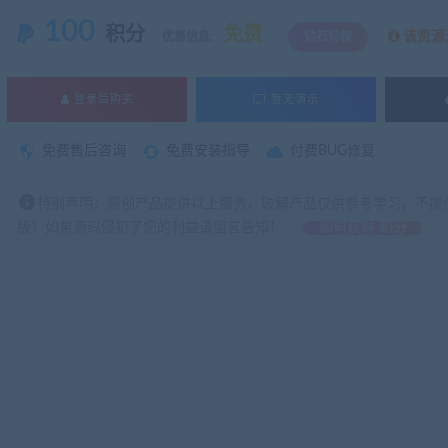
100
积分
免费
该资源
优惠信息:
钻石特权
登录后购买
暂无演示
免费售后咨询
免费安装指导
付费BUG修复
特别声明：原创产品提供以上服务，破解产品仅供参考学习，不提
版！如果源码侵犯了您的利益请留言告知！
如何获得 积分