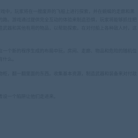
。在游戏中，玩家将在一艘废弃的飞船上进行探索，并在蜿蜒的走廊和黑
的路。游戏通过提供完全互动的体验来制造恐惧，玩家将能够抓住把
造武器和其他有用的物品，以帮助探索。在对付船上各种敌人时，这
在一个新的程序生成的布局中玩，房间、走廊、物品和危险的随机位
有什么。
物柜，翻一翻里面的东西。收集基本资源，制造武器和装备来对付敌
者设一个陷阱让他们走进来。