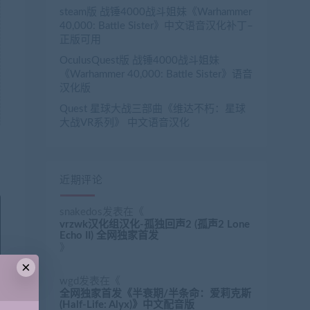
steam版 战锤4000战斗姐妹《Warhammer
40,000: Battle Sister》中文语音汉化补丁–
正版可用
OculusQuest版 战锤4000战斗姐妹
《Warhammer 40,000: Battle Sister》语音
汉化版
Quest 星球大战三部曲《维达不朽：星球
大战VR系列》 中文语音汉化
近期评论
snakedos
发表在《
vrzwk汉化组汉化-孤独回声2 (孤声2 Lone
Echo II) 全网独家首发
》
×
wgd
发表在《
全网独家首发《半衰期/半条命：爱莉克斯
(Half-Life: Alyx)》中文配音版