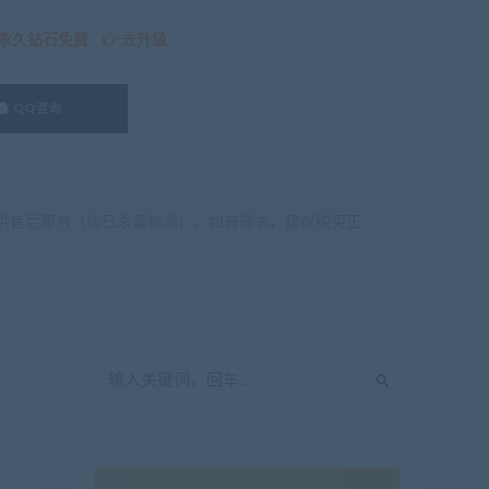
永久钻石免费
去升级
QQ咨询
供售后服务（均已杀毒检测），如有需求，建议购买正