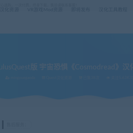
放心选购，一次付费，终身下载，售后请联系客服！
R汉化资源
VR游戏Mod资源
即将发布
汉化工具教程
ulusQuest版 宇宙恐惧《Cosmodread》
mingyuegaoda
Quest汉化资源
已售38次
关注5.63K
汉化版
售后服务：