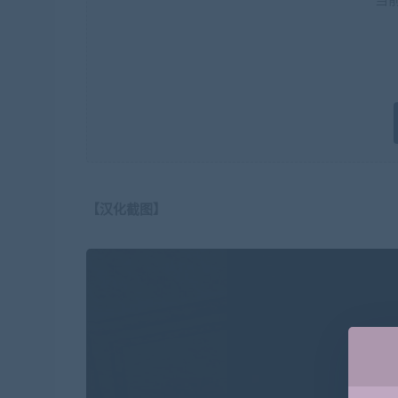
当
【汉化截图】