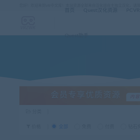
您好！欢迎来到VR中文库！本站资源全部来自汉化组自主独立汉化，请
首页
Quest汉化资源
PCV
Quest助手
会员专享优质资源
内容
分类
价格
全部
免费
付费
钻石