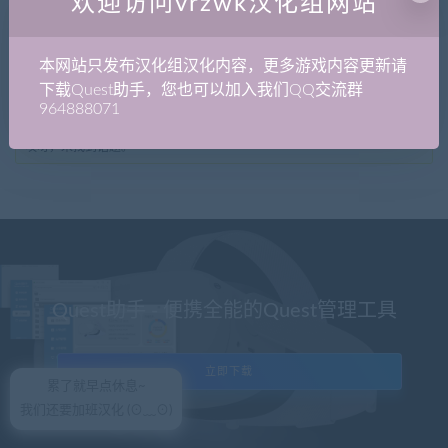
欢迎访问vrzwk汉化组网站
参与讨论
收藏夹
收藏的论坛话题
本网站只发布汉化组汉化内容，更多游戏内容更新请
下载Quest助手，您也可以加入我们QQ交流群
964888071
哎呀，未找到话题。
Quest助手 - 便携全能的Quest管理工具
立即下载
累了就早点休息~
我们还要加班汉化 (⊙﹏⊙)