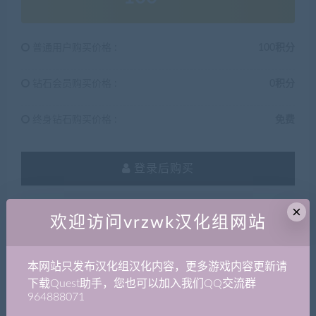
普通用户购买价格 :
100积分
钻石会员购买价格 :
0积分
终身钻石购买价格 :
免费
登录后购买
×
有效期
永久
欢迎访问vrzwk汉化组网站
已售
86
本网站只发布汉化组汉化内容，更多游戏内容更新请
最近更新
2021年12月19日
下载Quest助手，您也可以加入我们QQ交流群
964888071
QQ咨询