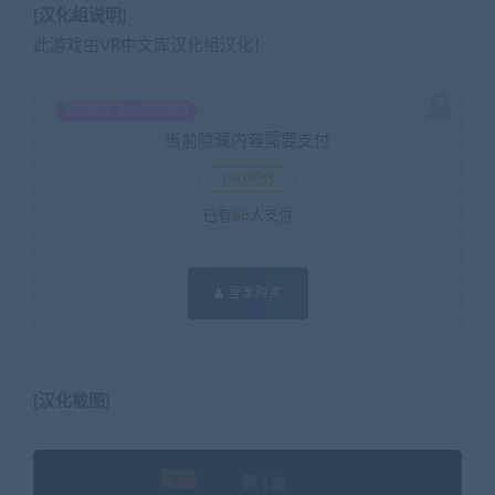
[汉化组说明]
此游戏由VR中文库汉化组汉化！
钻石免费 永久钻石免费
当前隐藏内容需要支付
100积分
已有
86
人支付
登录购买
[汉化截图]