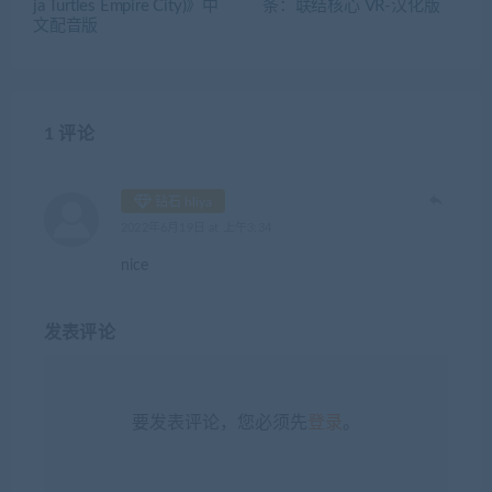
ja Turtles Empire City)》中
条：联结核心 VR-汉化版
文配音版
1 评论
钻石 hliya
2022年6月19日 at 上午3:34
nice
发表评论
要发表评论，您必须先
登录
。