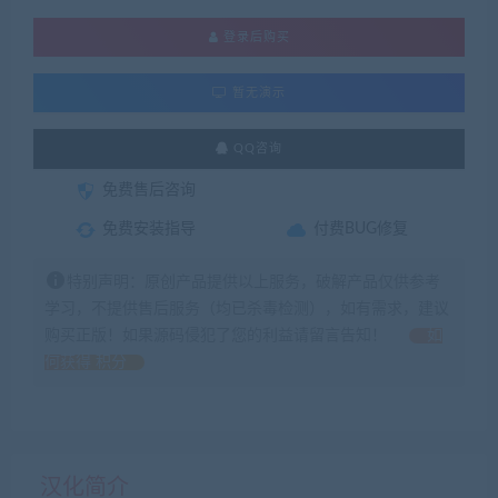
登录后购买
暂无演示
QQ咨询
免费售后咨询
免费安装指导
付费BUG修复
特别声明：原创产品提供以上服务，破解产品仅供参考
学习，不提供售后服务（均已杀毒检测），如有需求，建议
购买正版！如果源码侵犯了您的利益请留言告知！
如
何获得 积分
汉化简介