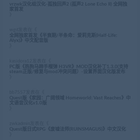
vrzwk汉化组汉化-孤独回声2 (孤声2 Lone Echo II) 全网独
家首发
》
wgd
发表在《
全网独家首发《半衰期/半条命：爱莉克斯(Half-Life:
Alyx)》中文配音版
》
kasidora12
发表在《
PC版《热狗马蹄手榴弹 H3VR》MOD汉化补丁1.3.0(支持
steam正版/修复与mod冲突问题）-设置界面汉化版发布
》
bb7557
发表在《
Quest版《家园：广阔领域 Homeworld: Vast Reaches》中
文语音汉化v1.0版
》
zwkadmin
发表在《
Quest版日式RPG《废墟法师(RUINSMAGUS)》中文汉化
》