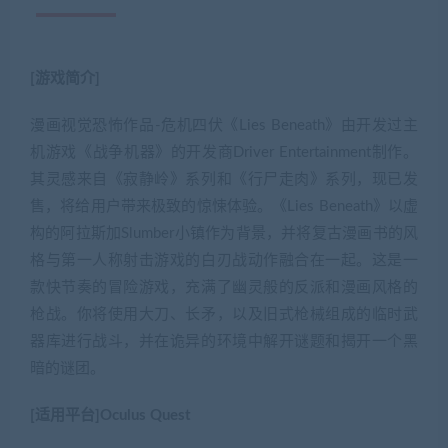
[游戏简介]
漫画视觉恐怖作品-危机四伏《Lies Beneath》由开发过主
机游戏《战争机器》的开发商Driver Entertainment制作。
其灵感来自《寂静岭》系列和《行尸走肉》系列，现已发
售，将给用户带来极致的惊悚体验。《Lies Beneath》以虚
构的阿拉斯加Slumber小镇作为背景，并将复古漫画书的风
格与第一人称射击游戏的白刃战动作融合在一起。这是一
款快节奏的冒险游戏，充满了幽灵般的反派和漫画风格的
枪战。你将使用大刀、长矛，以及旧式枪械组成的临时武
器库进行战斗，并在诡异的环境中解开谜题和揭开一个黑
暗的谜团。
[适用平台]Oculus Quest