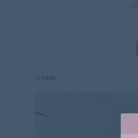
当
[汉化截图]：