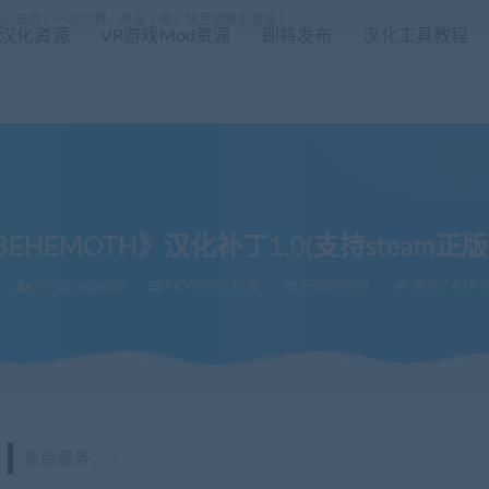
放心选购，一次付费，终身下载，售后请联系客服！
R汉化资源
VR游戏Mod资源
即将发布
汉化工具教程
s BEHEMOTH》汉化补丁1.0(支持stea
mingyuegaoda
PCVR汉化资源
已售205次
关注7.61K
MOTH》汉化补丁1.0(支持steam正版/oc商城一体机正版）-界面汉化版
售后服务：