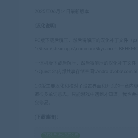
2025年06月14日最新版本
[汉化说明]
PC版下载后解压，然后将解压的汉化补丁文件（pakchu
*\Steam\steamapps\common\Skydance’s B
一体机版下载后解压，然后将解压的汉化补丁文件（overfl
*\Quest 3\内部共享存储空间\Android\obb\co
1.0版主要汉化和校对了设置界面和开头的一章内
道很多单词意思。只能游戏中遇到才知道。我也会
会修复。
[下载链接]：
钻石免费 永久钻石免费