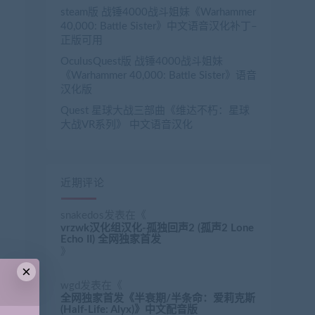
steam版 战锤4000战斗姐妹《Warhammer
40,000: Battle Sister》中文语音汉化补丁–
正版可用
OculusQuest版 战锤4000战斗姐妹
《Warhammer 40,000: Battle Sister》语音
汉化版
Quest 星球大战三部曲《维达不朽：星球
大战VR系列》 中文语音汉化
近期评论
snakedos
发表在《
vrzwk汉化组汉化-孤独回声2 (孤声2 Lone
Echo II) 全网独家首发
》
×
wgd
发表在《
全网独家首发《半衰期/半条命：爱莉克斯
(Half-Life: Alyx)》中文配音版