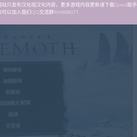
网站只发布汉化组汉化内容，更多游戏内容更新请下载Quest助
可以加入我们QQ交流群964888071