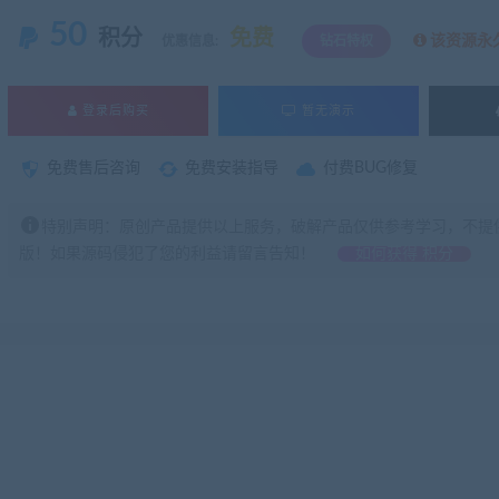
50
积分
免费
该资源永
优惠信息:
钻石特权
登录后购买
暂无演示
免费售后咨询
免费安装指导
付费BUG修复
特别声明：原创产品提供以上服务，破解产品仅供参考学习，不提
版！如果源码侵犯了您的利益请留言告知！
如何获得 积分