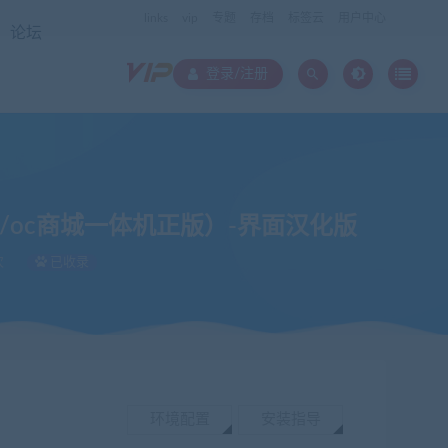
links
vip
专题
存档
标签云
用户中心
论坛
登录/注册
m正版/oc商城一体机正版）-界面汉化版
次
已收录
环境配置
安装指导