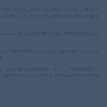
遗忘之地为背景的原创故事，这是一个充满悲剧的没落王国。扮演外地战士
自己和村庄的诅咒。你唯一的希望就是杀死不可杀死的可怕巨兽。
ydance 将其“虚拟物理性”带到您面前，带来完全身临其境的体
存。从白雪皑皑的苔原到沼泽沼泽地，恶劣的环境似乎不适合居
西。
裂、血肉分离的方式砍倒、残害、切断、击碎和撕碎你的敌人。
，你不仅需要全力以赴，还需要运用你的武器库中的每一项技能，