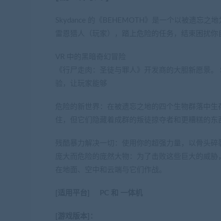
Skydance 的《BEHEMOTH》是一个以被
雷恩猎人（玩家），踏上危险的任务，结束困扰你
VR 中的黑暗奇幻冒险
《行尸走肉：圣徒与罪人》开发商的大胆新愿景。 Sk
验，让玩家能够
危险的新世界：在被遗忘之地的四个生物群落中生
住，但它们隐藏着成群的叛徒掠夺者和更糟糕的东
残酷暴力解决一切：使用你的超强力量，以骨头碎
庞大而危险的庞然大物：为了击败这些巨大的威胁
在地面、空中和云端与它们作战。
[适用平台] PC 和 一体机
[游戏版本]：