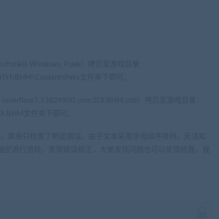
nk0-Windows_P.pak）拷贝至游戏目录：
EHEMOTH\BHM\Content\Paks文件夹下即可。
ow7.53824900.com.SDI.BHM.obb）拷贝至游戏目录：
m.SDI.BHM文件夹下即可。
容，其余只检查了明显错误。由于文本采用字母顺序排列，无法知
抽空进行游戏，发现错误修正，大家发现问题也可以反馈给我，我