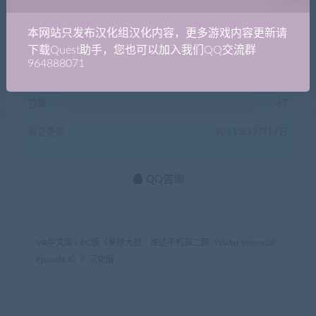
本网站只发布汉化组汉化内容，更多游戏内容更新请
登录后购买
下载Quest助手，您也可以加入我们QQ交流群
964888071
有效期
永久
已售
67
最近更新
2021年12月19日
QQ咨询
VR中文库
»
PC版《星球大战：维达不朽第二部（Vader Immortal:
Episode II）》汉化版