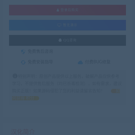
登录后购买
暂无演示
QQ咨询
免费售后咨询
免费安装指导
付费BUG修复
特别声明：原创产品提供以上服务，破解产品仅供参考
学习，不提供售后服务（均已杀毒检测），如有需求，建议
购买正版！如果源码侵犯了您的利益请留言告知！
如
何获得 积分
汉化简介