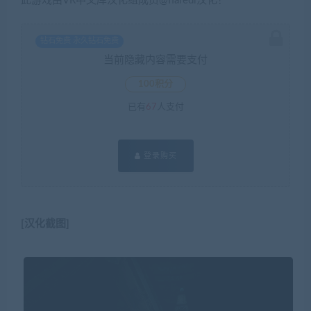
此游戏由VR中文库汉化组成员@flaredl汉化！
钻石免费 永久钻石免费
当前隐藏内容需要支付
100积分
已有
67
人支付
登录购买
[汉化截图]