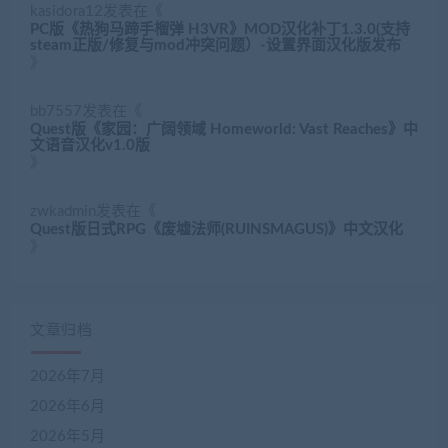
kasidora12
发表在《
PC版《热狗马蹄手榴弹 H3VR》MOD汉化补丁1.3.0(支持
steam正版/修复与mod冲突问题）-设置界面汉化版发布
》
bb7557
发表在《
Quest版《家园：广阔领域 Homeworld: Vast Reaches》中
文语音汉化v1.0版
》
zwkadmin
发表在《
Quest版日式RPG《废墟法师(RUINSMAGUS)》中文汉化
》
文章归档
2026年7月
2026年6月
2026年5月