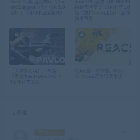
steam PC版 远古地牢《Anc
Steam PC 游戏《BONELAB
ient Dungeon VR 》汉化1.0
白骨实验室 》 汉化补丁1.0
版补丁（可用于正版游戏）
版（支持steam正版）-全网
独家首发
（请谨慎使用！）PC版
Quest版+PCVR版《Reac
《巴普洛夫 Pavlov VR》1.
h》Vrzwk汉化组汉化版
3汉化补丁发布
1 评论
钻石 vreay
2021年11月29日 at 下午9:42