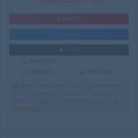
该资源永久钻石免费
去升级
登录后购买
暂无演示
QQ咨询
免费售后咨询
免费安装指导
付费BUG修复
特别声明：原创产品提供以上服务，破解产品仅供参考
学习，不提供售后服务（均已杀毒检测），如有需求，建议
购买正版！如果源码侵犯了您的利益请留言告知！
如
何获得 积分