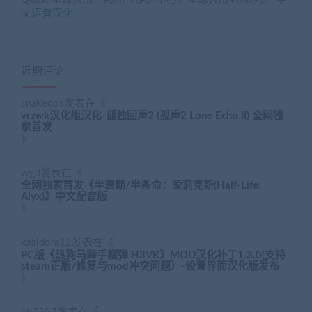
文语音汉化
近期评论
snakedos
发表在《
vrzwk汉化组汉化-孤独回声2 (孤声2 Lone Echo II) 全网独
家首发
》
wgd
发表在《
全网独家首发《半衰期/半条命：爱莉克斯(Half-Life:
Alyx)》中文配音版
》
kasidora12
发表在《
PC版《热狗马蹄手榴弹 H3VR》MOD汉化补丁1.3.0(支持
steam正版/修复与mod冲突问题）-设置界面汉化版发布
》