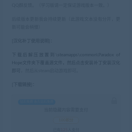
QQ群反馈。（学习版请一定保证游戏版本一致。）
后续版本更新我会持续更新（此游戏文本没有分开，更
新可能会稍慢）
[汉化补丁使用说明]：
下载后解压放置到\steamapps\common\Paradox of
Hope文件夹下覆盖源文件，然后点击安装补丁安装汉化
即可
，然后从steam启动游戏即可。
[下载链接]：
钻石免费 永久钻石免费
当前隐藏内容需要支付
100积分
已有
125
人支付