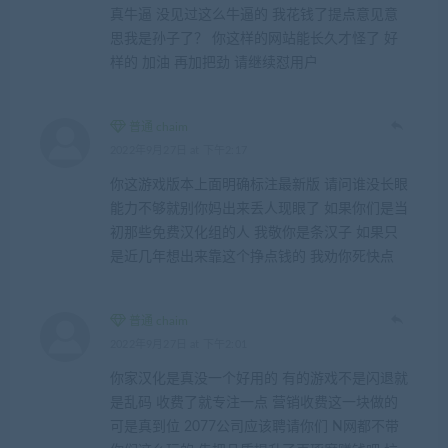
真牛逼 没见过这么牛逼的 我花钱了提点意见意
思我是孙子了？ 你这样的网站能长久才怪了 好
样的 加油 再加把劲 请继续怼用户
普通 chaim
2022年9月27日 at 下午2:17
你这游戏版本上面明确标注最新版 请问谁没长眼
能力不够就别你妈出来丢人现眼了 如果你们是当
初那些免费汉化组的人 我敬你是条汉子 如果只
是近几年想出来靠这个挣点钱的 我劝你死快点
普通 chaim
2022年9月27日 at 下午2:01
你家汉化是真没一个好用的 有的游戏不是闪退就
是乱码 收费了就专注一点 营销收费这一块做的
可是真到位 2077公司应该聘请你们 N网都不带