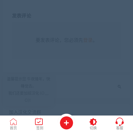
发表评论
要发表评论，您必须先
登录
。
温馨提示您 午夜骚年，快
睡觉去。
我们还要加班汉化 (⊙﹏
⊙)！
加入汉化交流群
首页
签到
切换
客服