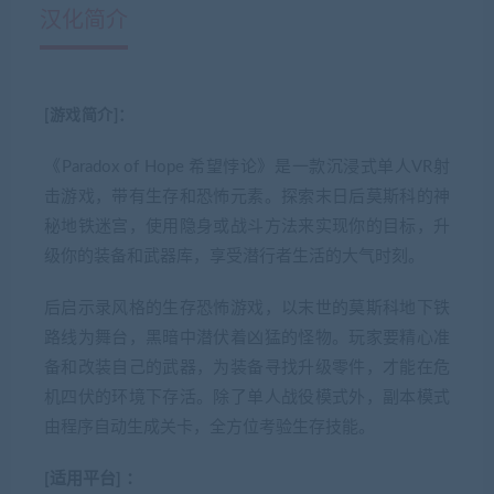
汉化简介
[游戏简介]：
《Paradox of Hope 希望悖论》是一款沉浸式单人VR射
击游戏，带有生存和恐怖元素。探索末日后莫斯科的神
秘地铁迷宫，使用隐身或战斗方法来实现你的目标，升
级你的装备和武器库，享受潜行者生活的大气时刻。
后启示录风格的生存恐怖游戏，以末世的莫斯科地下铁
路线为舞台，黑暗中潜伏着凶猛的怪物。玩家要精心准
备和改装自己的武器，为装备寻找升级零件，才能在危
机四伏的环境下存活。除了单人战役模式外，副本模式
由程序自动生成关卡，全方位考验生存技能。
[适用平台] ：