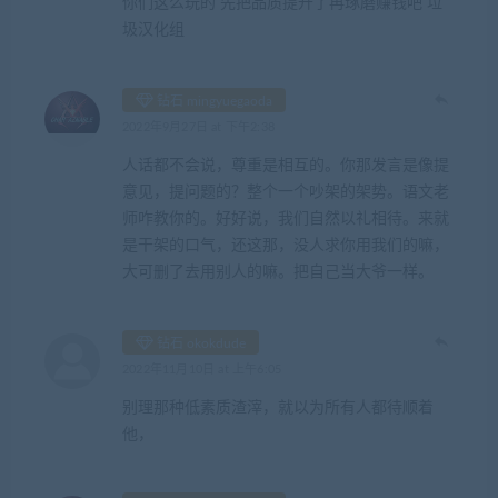
你们这么玩的 先把品质提升了再琢磨赚钱吧 垃
圾汉化组
钻石 mingyuegaoda
2022年9月27日 at 下午2:38
人话都不会说，尊重是相互的。你那发言是像提
意见，提问题的？整个一个吵架的架势。语文老
师咋教你的。好好说，我们自然以礼相待。来就
是干架的口气，还这那，没人求你用我们的嘛，
大可删了去用别人的嘛。把自己当大爷一样。
钻石 okokdude
2022年11月10日 at 上午6:05
别理那种低素质渣滓，就以为所有人都待顺着
他，