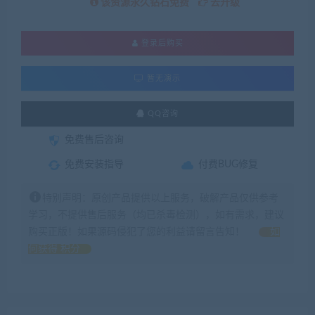
该资源永久钻石免费
去升级
登录后购买
暂无演示
QQ咨询
免费售后咨询
免费安装指导
付费BUG修复
特别声明：原创产品提供以上服务，破解产品仅供参考
学习，不提供售后服务（均已杀毒检测），如有需求，建议
购买正版！如果源码侵犯了您的利益请留言告知！
如
何获得 积分