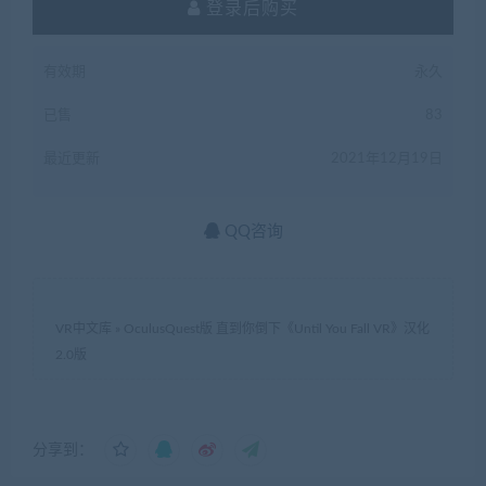
登录后购买
有效期
永久
已售
83
最近更新
2021年12月19日
QQ咨询
VR中文库
»
OculusQuest版 直到你倒下《Until You Fall VR》汉化
2.0版
分享到：