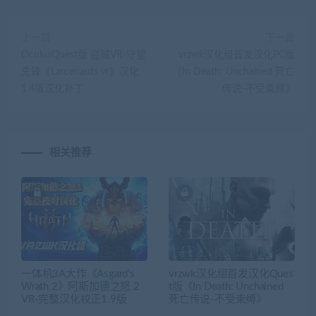
上一篇
下一篇
OculusQuest版 盗贼VR-守望
vrzwk汉化组首发汉化PC版
先锋《Larcenauts vr》汉化
《In Death: Unchained 死亡
1.4版汉化补丁
传说-不受束缚》
相关推荐
一体机3A大作《Asgard’s
vrzwk汉化组首发汉化Ques
Wrath 2》阿斯加德之怒 2
t版《In Death: Unchained
VR-完整汉化校正1.9版
死亡传说-不受束缚》