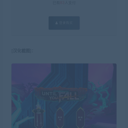
已有
83
人支付
登录购买
[汉化截图]：