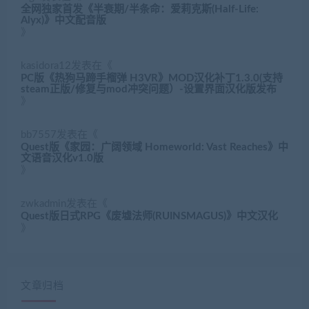
全网独家首发《半衰期/半条命：爱莉克斯(Half-Life:
Alyx)》中文配音版
》
kasidora12
发表在《
PC版《热狗马蹄手榴弹 H3VR》MOD汉化补丁1.3.0(支持
steam正版/修复与mod冲突问题）-设置界面汉化版发布
》
bb7557
发表在《
Quest版《家园：广阔领域 Homeworld: Vast Reaches》中
文语音汉化v1.0版
》
zwkadmin
发表在《
Quest版日式RPG《废墟法师(RUINSMAGUS)》中文汉化
》
文章归档