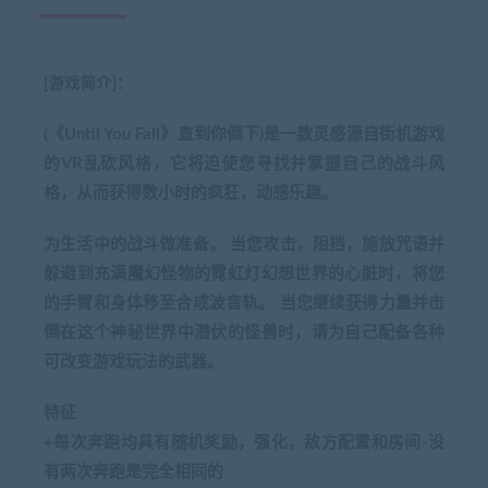
[游戏简介]：
(《Until You Fall》直到你倒下)是一款灵感源自街机游戏
的VR乱砍风格，它将迫使您寻找并掌握自己的战斗风
格，从而获得数小时的疯狂，动感乐趣。
为生活中的战斗做准备。 当您攻击，阻挡，施放咒语并
躲避到充满魔幻怪物的霓虹灯幻想世界的心脏时，将您
的手臂和身体移至合成波音轨。 当您继续获得力量并击
倒在这个神秘世界中潜伏的怪兽时，请为自己配备各种
可改变游戏玩法的武器。
特征
+每次奔跑均具有随机奖励，强化，敌方配置和房间-没
有两次奔跑是完全相同的