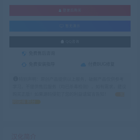
登录后购买
暂无演示
QQ咨询
免费售后咨询
免费安装指导
付费BUG修复
特别声明：原创产品提供以上服务，破解产品仅供参考
学习，不提供售后服务（均已杀毒检测），如有需求，建议
购买正版！如果源码侵犯了您的利益请留言告知！
如
何获得 积分
汉化简介