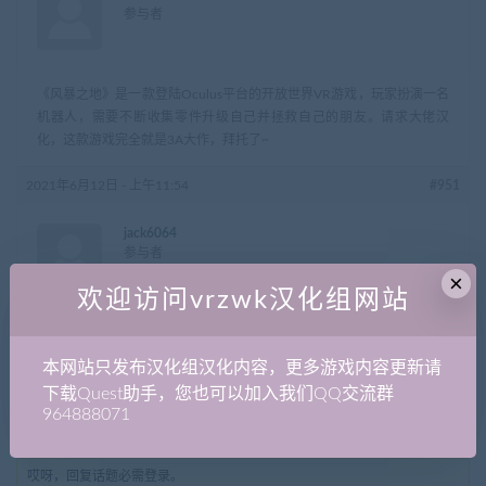
参与者
《风暴之地》是一款登陆Oculus平台的开放世界VR游戏，玩家扮演一名
机器人，需要不断收集零件升级自己并拯救自己的朋友。请求大佬汉
化，这款游戏完全就是3A大作，拜托了~
2021年6月12日 - 上午11:54
#951
jack6064
参与者
×
欢迎访问vrzwk汉化组网站
同上,拜託
本网站只发布汉化组汉化内容，更多游戏内容更新请
作者
帖子
下载Quest助手，您也可以加入我们QQ交流群
964888071
正在查看 2 帖子：1-2 (共 2 个帖子)
哎呀，回复话题必需登录。