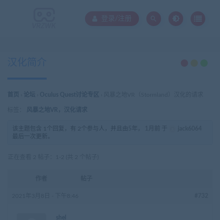
登录/注册
汉化简介
首页
›
论坛
›
Oculus Quest讨论专区
›
风暴之地VR（Stormland）汉化的请求
标签：
风暴之地VR，汉化请求
该主题包含 1个回复，有 2个参与人，并且由
5年， 1月前
于
jack6064
最后一次更新。
正在查看 2 帖子：1-2 (共 2 个帖子)
作者
帖子
2021年3月8日 - 下午8:46
#732
shel