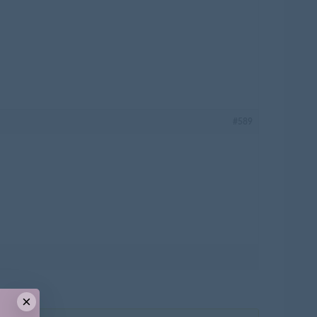
#589
×