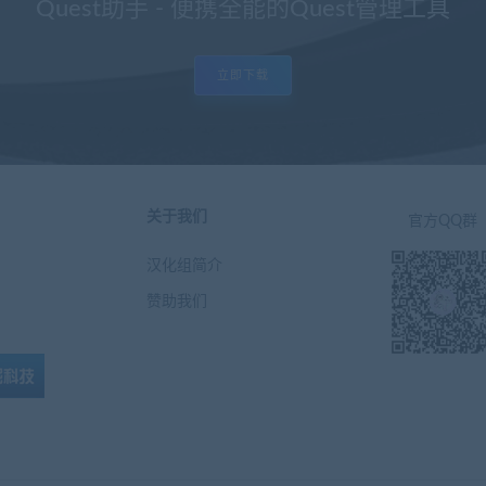
Quest助手 - 便携全能的Quest管理工具
立即下载
关于我们
官方QQ群
汉化组简介
赞助我们