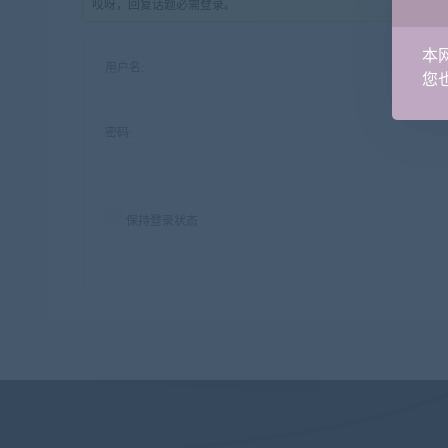
哎呀，回复话题必需登录。
本
用户名:
您也
密码:
保持登录状态