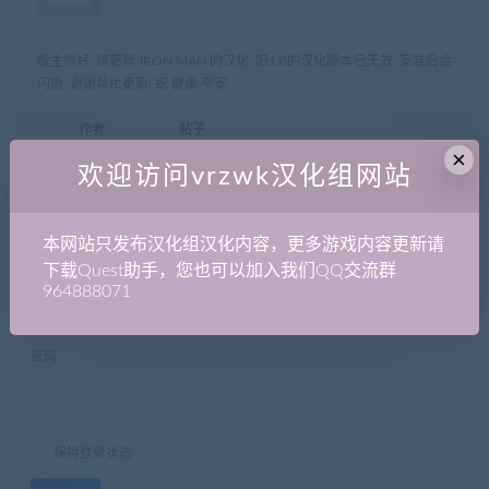
版主你好, 请更新 IRON MAN 的汉化, 旧1.0的汉化版本已无效, 安装后会
闪退, 谢谢帮忙更新. 祝 健康 平安
作者
帖子
×
欢迎访问vrzwk汉化组网站
正在查看 1 帖子：1-1 (共 1 个帖子)
哎呀，回复话题必需登录。
本网站只发布汉化组汉化内容，更多游戏内容更新请
下载Quest助手，您也可以加入我们QQ交流群
用户名:
964888071
密码:
保持登录状态