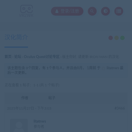
登录/注册
汉化简介
首页
›
论坛
›
Oculus Quest讨论专区
›
版主你好, 请更新 IRON MAN 的汉化
该主题包含 0个回复，有 1个参与人，并且由
8月， 1周前
于
litatnws
最
后一次更新。
正在查看 1 帖子：1-1 (共 1 个帖子)
作者
帖子
2025年11月27日 - 下午3:03
#3466
litatnws
参与者