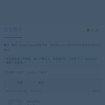
汉化简介
首页
›
论坛
›
Oculus Quest讨论专区
›
有没有QUEST能用的修改器或者破解码之
类的？
该主题包含 3个回复，有 4个参与人，并且由
5年， 5月前
于
ylwlb208
最后一次更新。
正在查看 4 帖子：1-4 (共 4 个帖子)
作者
帖子
2020年12月16日 - 下午4:21
#274
yaoqinling