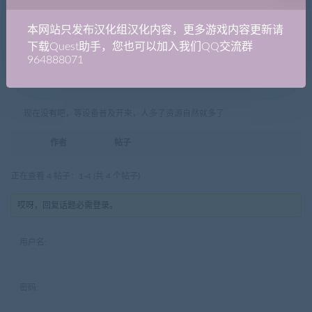
2021年2月11日 - 下午10:44
#588
本网站只发布汉化组汉化内容，更多游戏内容更新请
下载Quest助手，您也可以加入我们QQ交流群
ylwlb208
964888071
参与者
现在没有吧，等设备普及开来，人多了资源自然就多了
作者
帖子
正在查看 4 帖子：1-4 (共 4 个帖子)
哎呀，回复话题必需登录。
用户名:
密码: