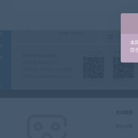
本
您也
本站链接
网站地图