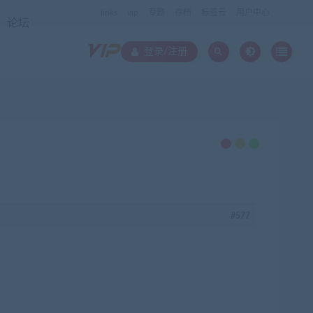
links
vip
专题
存档
标签云
用户中心
论坛
登录/注册
#577
在
线
客
服
QQ:8