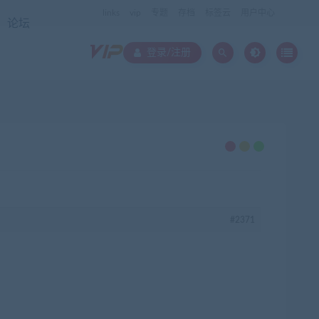
links
vip
专题
存档
标签云
用户中心
论坛
登录/注册
#2371
在
线
客
服
QQ:8