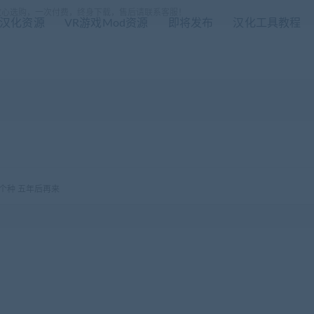
放心选购，一次付费，终身下载，售后请联系客服！
R汉化资源
VR游戏Mod资源
即将发布
汉化工具教程
个种 五年后再来