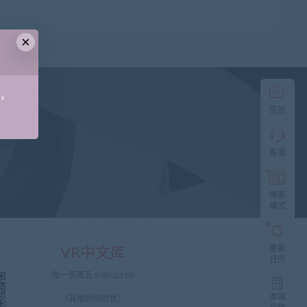
×
直
接
说
出
您
手，
的
签到
需
求！
切
客服
记！
带
上
资
博客
源
模式
连
接
与
更新
VR中文库
问
日历
题！
周一至周五 9:00-23:00
工
本站
（其他时间勿扰）