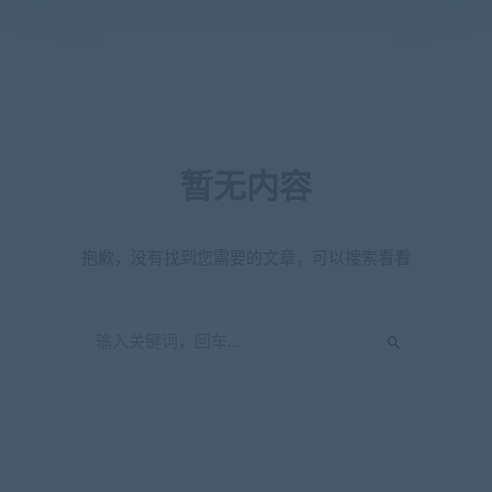
暂无内容
抱歉，没有找到您需要的文章，可以搜索看看