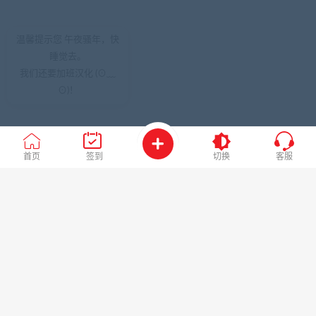
温馨提示您 午夜骚年，快
睡觉去。
我们还要加班汉化 (⊙﹏
⊙)！
首页
签到
切换
客服